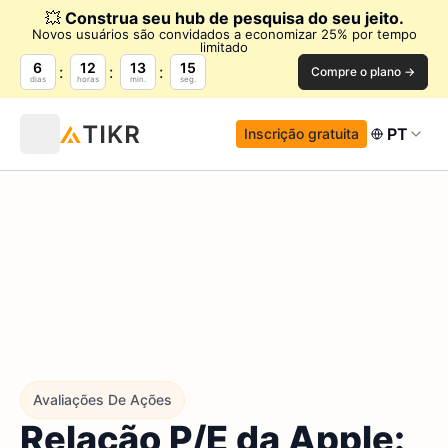
💥
Construa seu hub de pesquisa do seu jeito.
Novos usuários são convidados a economizar 25% por tempo
limitado
6
12
13
14
Compre o plano →
dias
horas
min.
seg.
PT
Inscrição gratuita
Avaliações De Ações
Relação P/E da Apple: