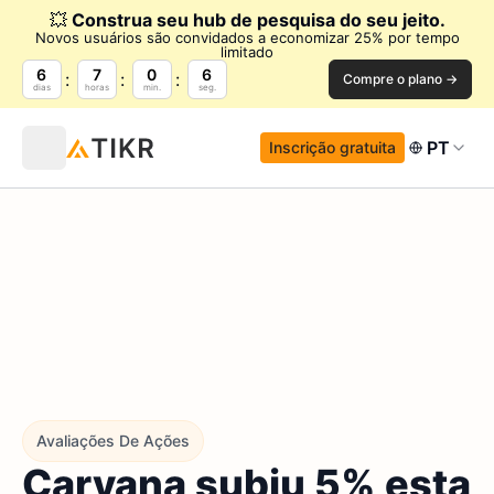
💥
Construa seu hub de pesquisa do seu jeito.
Novos usuários são convidados a economizar 25% por tempo
limitado
6
7
0
4
Compre o plano →
dias
horas
min.
seg.
PT
Inscrição gratuita
Avaliações De Ações
Carvana subiu 5% esta