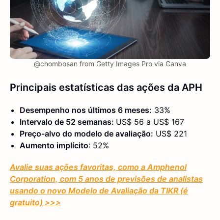
@chombosan from Getty Images Pro via Canva
Principais estatísticas das ações da APH
Desempenho nos últimos 6 meses:
33%
Intervalo de 52 semanas:
US$ 56 a US$ 167
Preço-alvo do modelo de avaliação:
US$ 221
Aumento implícito
: 52%
Avalie suas ações favoritas, como a Amphenol
Corporation, com 5 anos de previsões de analistas
usando o novo Modelo de Avaliação da TIKR (é
gratuito) >>>