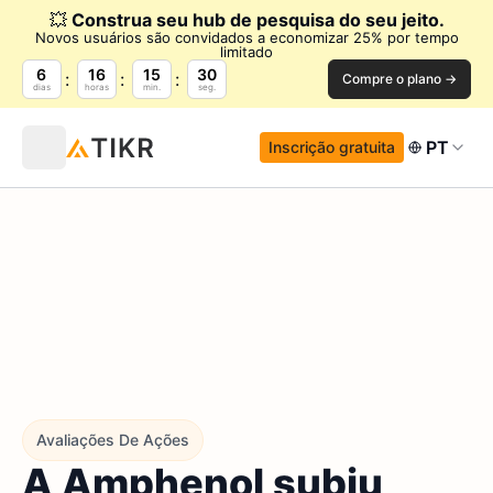
💥
Construa seu hub de pesquisa do seu jeito.
Novos usuários são convidados a economizar 25% por tempo
limitado
6
16
15
29
Compre o plano →
dias
horas
min.
seg.
PT
Inscrição gratuita
Avaliações De Ações
A Amphenol subiu