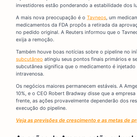
investidores estão ponderando a estabilidade dos lu
A mais nova preocupação é o
Tavneos
, um medicam
medicamentos da FDA propôs a retirada da aprovaçã
no pedido original. A Reuters informou que o Tav
exija a remoção.
Também houve boas notícias sobre o pipeline no i
subcutâneo
atingiu seus pontos finais primários e s
subcutânea significa que o medicamento é injetado 
intravenosa.
Os negócios maiores permanecem estáveis. A Amge
10%, e o CEO Robert Bradway disse que a empresa
frente, as ações provavelmente dependerão dos resu
execução do pipeline.
Veja as previsões de crescimento e as metas de pr