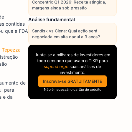
Concentrix Q1 2026: Receita atingida,
margens ainda sob pressão
de
Análise fundamental
es contidas
ou que a FDA
Sandisk vs Ciena: Qual ação será
negociada em alta daqui a 3 anos?
o Tepezza
Junte-se a milhares de investidores em
istração
todo o mundo que usam o
TIKR
para
usão
supercharge
suas análises de
investimento.
Inscreva-se GRATUITAMENTE
 aumento de
i para
Não é necessário cartão de crédito
s e da