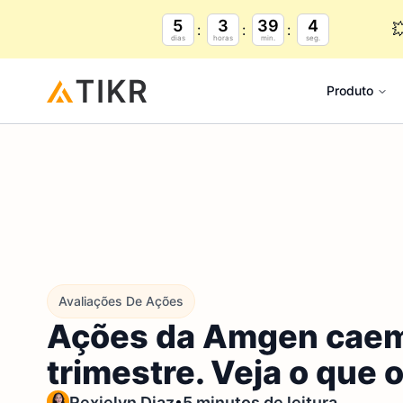
5
3
39
3

dias
horas
min.
seg.
Produto
Avaliações De Ações
Ações da Amgen caem 
trimestre. Veja o que
•
Rexielyn Diaz
5 minutos de leitura