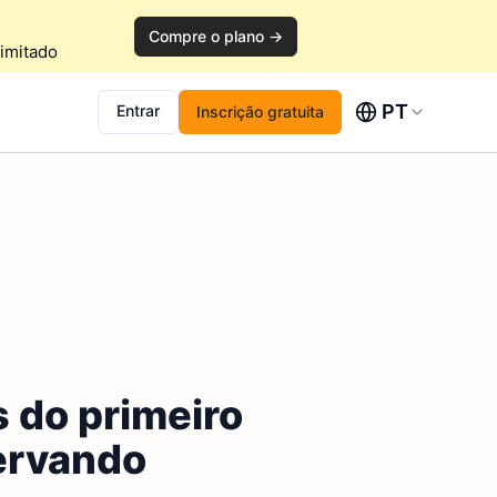
Compre o plano →
imitado
PT
Entrar
Inscrição gratuita
 do primeiro
servando