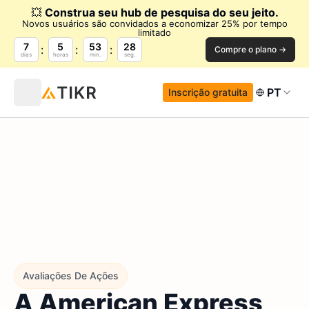
💥
Construa seu hub de pesquisa do seu jeito.
Novos usuários são convidados a economizar 25% por tempo
limitado
7
5
53
27
Compre o plano →
dias
horas
min.
seg.
PT
Inscrição gratuita
Avaliações De Ações
A American Express