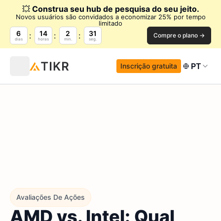
💥
Construa seu hub de pesquisa do seu jeito.
Novos usuários são convidados a economizar 25% por tempo
limitado
6
14
2
30
Compre o plano →
dias
horas
min.
seg.
PT
Inscrição gratuita
Avaliações De Ações
AMD vs. Intel: Qual