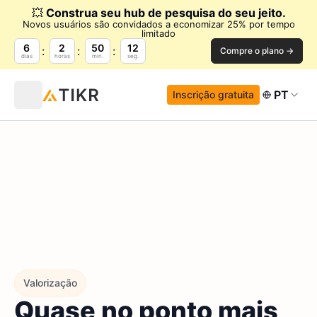
💥
Construa seu hub de pesquisa do seu jeito.
Novos usuários são convidados a economizar 25% por tempo
limitado
6
2
50
11
Compre o plano →
dias
horas
min.
seg.
PT
Inscrição gratuita
Valorização
Quase no ponto mais