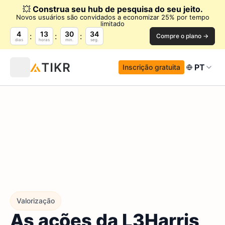
💥
Construa seu hub de pesquisa do seu jeito.
Novos usuários são convidados a economizar 25% por tempo
limitado
4
13
30
33
Compre o plano →
dias
horas
min.
seg.
PT
Inscrição gratuita
Valorização
As ações da L3Harris