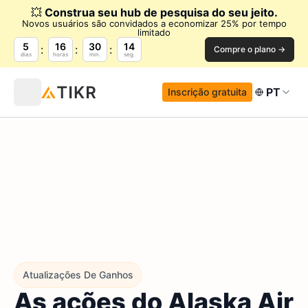
💥
Construa seu hub de pesquisa do seu jeito.
Novos usuários são convidados a economizar 25% por tempo
limitado
5
16
30
13
Compre o plano →
dias
horas
min.
seg.
PT
Inscrição gratuita
Atualizações De Ganhos
As ações do Alaska Air