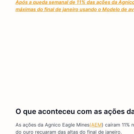
Após a queda semanal de 11% das ações da Agnico, v
máximas do final de janeiro usando o Modelo de av
O que aconteceu com as ações d
As ações da Agnico Eagle Mines
(AEM
) caíram 11% 
do ouro recuaram das altas do final de janeiro.