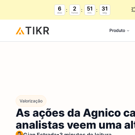
6
2
51
30

dias
horas
min.
seg.
Produto
Valorização
As ações da Agnico ca
analistas veem uma al
•
Gian Estrada
3 minutos de leitura