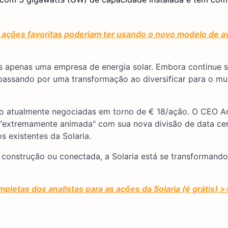
ações favoritas poderiam ter usando o novo modelo de av
s apenas uma empresa de energia solar. Embora continue s
 passando por uma transformação ao diversificar para o mu
o atualmente negociadas em torno de € 18/ação. O CEO Ar
 "extremamente animada" com sua nova divisão de data cen
s existentes da Solaria.
construção ou conectada, a Solaria está se transformand
pletas dos analistas para as ações da Solaria (é grátis) 