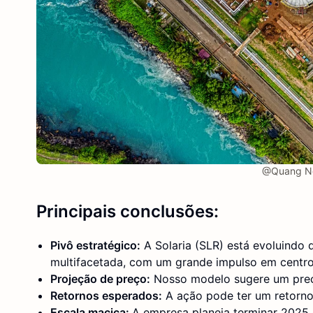
@Quang Ng
Principais conclusões:
Pivô estratégico:
A Solaria (SLR) está evoluindo
multifacetada, com um grande impulso em centr
Projeção de preço:
Nosso modelo sugere um preç
Retornos esperados:
A ação pode ter um retorno
Escala maciça:
A empresa planeja terminar 2025