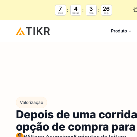
7
4
3
24

dias
horas
min.
seg.
Produto
Valorização
Depois de uma corrida
opção de compra par
•
Wiltone Asuncion
5 minutos de leitura