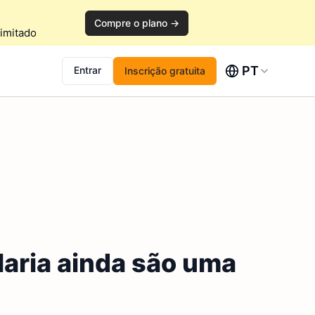
Compre o plano →
imitado
PT
Entrar
Inscrição gratuita
laria ainda são uma