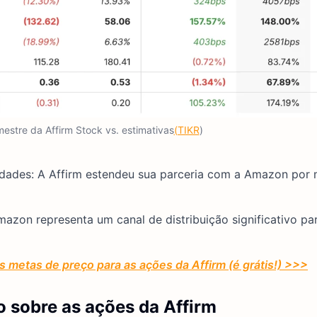
mestre da Affirm Stock vs. estimativas
(TIKR
)
ades: A Affirm estendeu sua parceria com a Amazon por 
azon representa um canal de distribuição significativo pa
s metas de preço para as ações da Affirm (é grátis!) >>>
 sobre as ações da Affirm