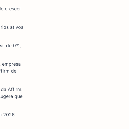
de crescer
rios ativos
eal de 0%,
A empresa
firm de
da Affirm.
sugere que
m 2026.