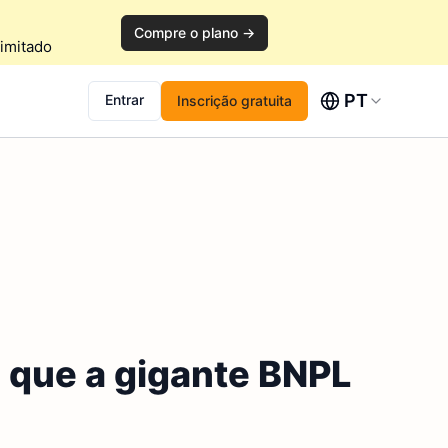
Compre o plano →
imitado
PT
Entrar
Inscrição gratuita
 que a gigante BNPL