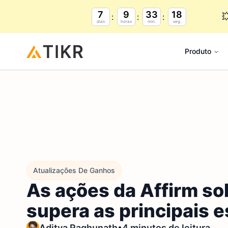
7
9
33
17

dias
horas
min.
seg.
Produto
Atualizações De Ganhos
As ações da Affirm s
supera as principais 
•
Aditya Raghunath
4 minutos de leitura