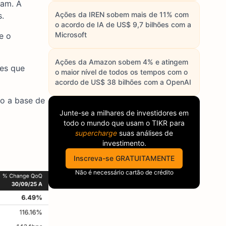
vam. A
Ações da IREN sobem mais de 11% com
.
o acordo de IA de US$ 9,7 bilhões com a
Microsoft
e o
Ações da Amazon sobem 4% e atingem
res que
o maior nível de todos os tempos com o
acordo de US$ 38 bilhões com a OpenAI
to a base de
Junte-se a milhares de investidores em
todo o mundo que usam o
TIKR
para
supercharge
suas análises de
investimento.
Inscreva-se GRATUITAMENTE
Não é necessário cartão de crédito