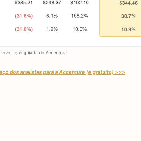
 avaliação guiada da Accenture
eço dos analistas para a Accenture (é gratuito) >>>