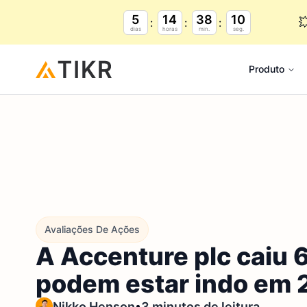
5
14
38
9

dias
horas
min.
seg.
Produto
Avaliações De Ações
A Accenture plc caiu 
podem estar indo em
•
Nikko Henson
3 minutos de leitura