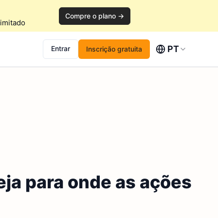
Compre o plano →
imitado
PT
Entrar
Inscrição gratuita
eja para onde as ações