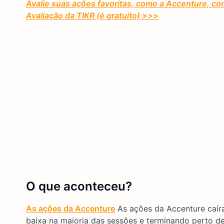
Avalie suas ações favoritas, como a Accenture, c
Avaliação da TIKR (é gratuito) >>>
O que aconteceu?
As ações da Accenture
As ações da Accenture caír
baixa na maioria das sessões e terminando perto 