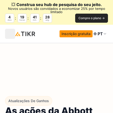
💥
Construa seu hub de pesquisa do seu jeito.
Novos usuários são convidados a economizar 25% por tempo
limitado
4
19
41
26
Compre o plano →
dias
horas
min.
seg.
PT
Inscrição gratuita
Atualizações De Ganhos
As ações da Abbott