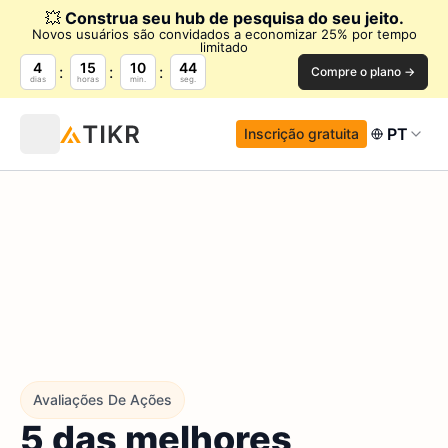
💥
Construa seu hub de pesquisa do seu jeito.
Novos usuários são convidados a economizar 25% por tempo
limitado
4
15
10
43
Compre o plano →
dias
horas
min.
seg.
PT
Inscrição gratuita
Avaliações De Ações
5 das melhores