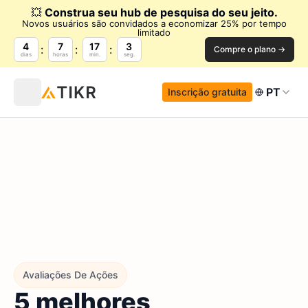
💥
Construa seu hub de pesquisa do seu jeito.
Novos usuários são convidados a economizar 25% por tempo
limitado
4
7
17
2
Compre o plano →
dias
horas
min.
seg.
PT
Inscrição gratuita
Avaliações De Ações
5 melhores