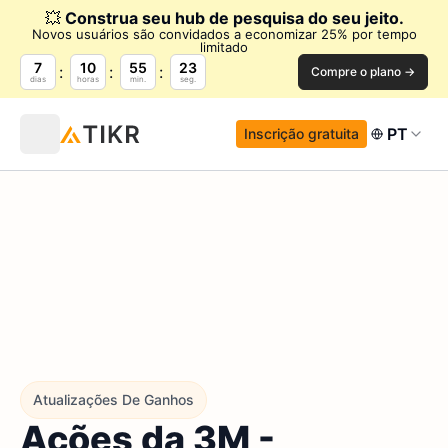
💥
Construa seu hub de pesquisa do seu jeito.
Novos usuários são convidados a economizar 25% por tempo
limitado
7
10
55
22
Compre o plano →
dias
horas
min.
seg.
PT
Inscrição gratuita
Atualizações De Ganhos
Ações da 3M -