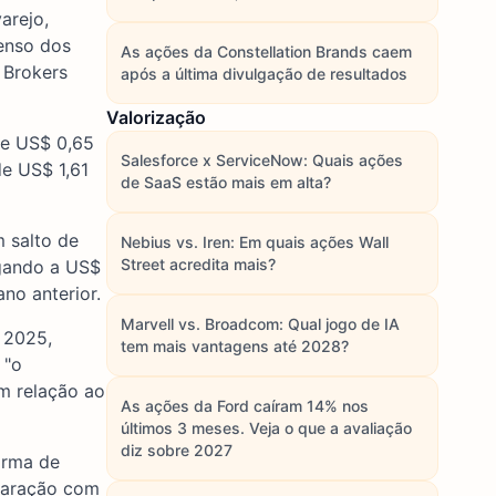
arejo,
senso dos
As ações da Constellation Brands caem
 Brokers
após a última divulgação de resultados
Valorização
 de US$ 0,65
Salesforce x ServiceNow: Quais ações
de US$ 1,61
de SaaS estão mais em alta?
 salto de
Nebius vs. Iren: Em quais ações Wall
Street acredita mais?
egando a US$
o anterior.
Marvell vs. Broadcom: Qual jogo de IA
 2025,
tem mais vantagens até 2028?
 "o
m relação ao
As ações da Ford caíram 14% nos
últimos 3 meses. Veja o que a avaliação
diz sobre 2027
orma de
paração com