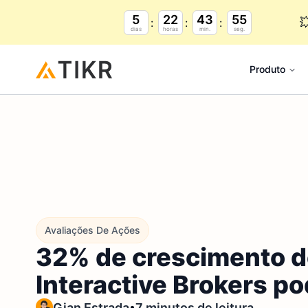
5
22
43
54

dias
horas
min.
seg.
Produto
Avaliações De Ações
32% de crescimento d
Interactive Brokers p
•
Gian Estrada
7 minutos de leitura