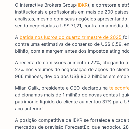
O Interactive Brokers Group
(IBKR
), a corretora ele
institucionais e profissionais em mais de 200 paíse
analistas, mesmo com seus negócios apresentando r
sendo negociadas a US$ 71,21, contra uma média d
A
batida nos lucros do quarto trimestre de 2025
fo
contra uma estimativa de consenso de US$ 0,59, enq
bilhão, com a margem antes dos impostos atingindo
A receita de comissões aumentou 22%, chegando a 
27% nos volumes de negociação de ações de cliente
966 milhões, devido aos US$ 90,2 bilhões em emp
Milan Galik, presidente e CEO, declarou na
teleconf
adicionamos mais de 1 milhão de novas contas líqu
patrimônio líquido do cliente aumentou 37% para 
ano anterior".
A posição competitiva da IBKR se fortalece a cada 
mercados de previsão ForecastEx, que negociou 2