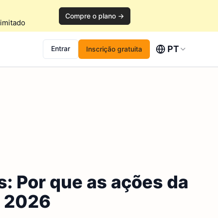
Compre o plano →
imitado
PT
Entrar
Inscrição gratuita
: Por que as ações da
m 2026