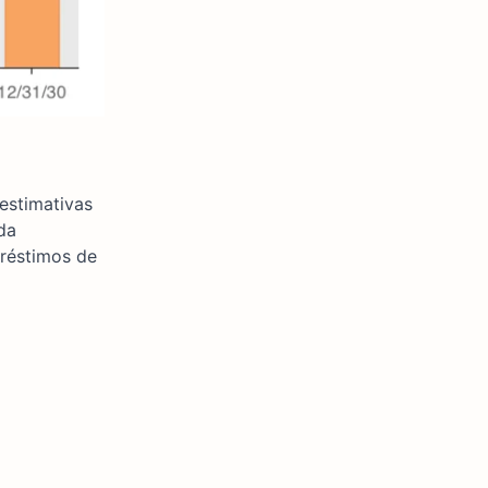
estimativas
da
préstimos de