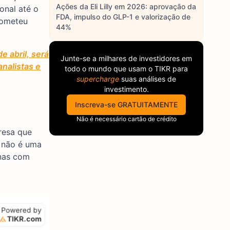
Ações da Eli Lilly em 2026: aprovação da
onal até o
FDA, impulso do GLP-1 e valorização de
rometeu
44%
e abril, será
Junte-se a milhares de investidores em
nalistas e
todo o mundo que usam o
TIKR
para
supercharge
suas análises de
investimento.
Inscreva-se GRATUITAMENTE
Não é necessário cartão de crédito
resa que
 não é uma
nas com