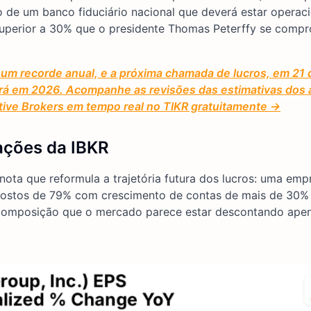
o de um banco fiduciário nacional que deverá estar operaci
 superior a 30% que o presidente Thomas Peterffy se comp
um recorde anual, e a próxima chamada de lucros, em 21 d
erá em 2026. Acompanhe as revisões das estimativas dos a
tive Brokers em tempo real no TIKR gratuitamente →
 ações da IBKR
ota que reformula a trajetória futura dos lucros: uma emp
postos de 79% com crescimento de contas de mais de 30%
 composição que o mercado parece estar descontando ape