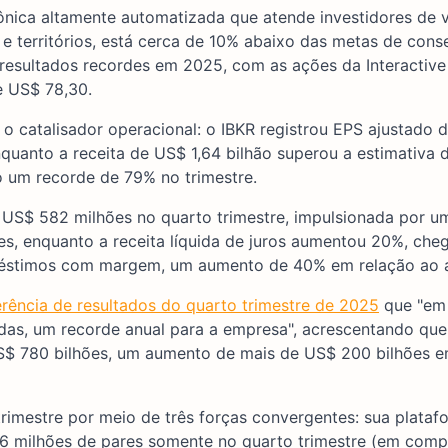
trônica altamente automatizada que atende investidores de v
s e territórios, está cerca de 10% abaixo das metas de con
esultados recordes em 2025, com as ações da Interactive
e US$ 78,30.
i o catalisador operacional: o IBKR registrou EPS ajustado
uanto a receita de US$ 1,64 bilhão superou a estimativa 
 um recorde de 79% no trimestre.
US$ 582 milhões no quarto trimestre, impulsionada por um
s, enquanto a receita líquida de juros aumentou 20%, ch
réstimos com margem, um aumento de 40% em relação ao an
erência de resultados do quarto trimestre de 2025
que "em
idas, um recorde anual para a empresa", acrescentando que
US$ 780 bilhões, um aumento de mais de US$ 200 bilhões e
trimestre por meio de três forças convergentes: sua plataf
86 milhões de pares somente no quarto trimestre (em com