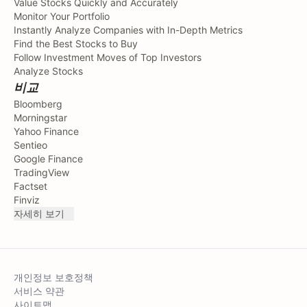
Value Stocks Quickly and Accurately
Monitor Your Portfolio
Instantly Analyze Companies with In-Depth Metrics
Find the Best Stocks to Buy
Follow Investment Moves of Top Investors
Analyze Stocks
비교
Bloomberg
Morningstar
Yahoo Finance
Sentieo
Google Finance
TradingView
Factset
Finviz
자세히 보기
개인정보 보호정책
서비스 약관
사이트맵