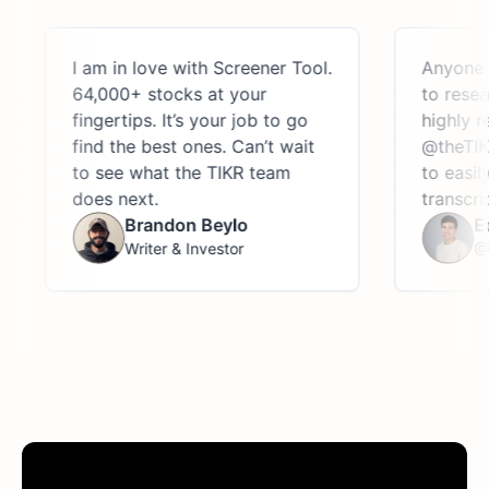
I am in love with Screener Tool.
Anyone looki
64,000+ stocks at your
to research 
fingertips. It’s your job to go
highly reco
find the best ones. Can’t wait
@theTIKR, a
to see what the TIKR team
to easily acc
does next.
transcripts, 
Brandon Beylo
Edwin
Writer & Investor
@Stock