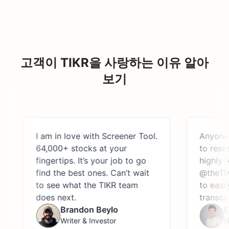
고객이 TIKR을 사랑하는 이유 알아
보기
I am in love with Screener Tool.
Anyone look
64,000+ stocks at your
to research 
fingertips. It’s your job to go
highly reco
find the best ones. Can’t wait
@theTIKR, a
to see what the TIKR team
to easily acc
does next.
transcripts,
Brandon Beylo
Edwin
Writer & Investor
@Stoc