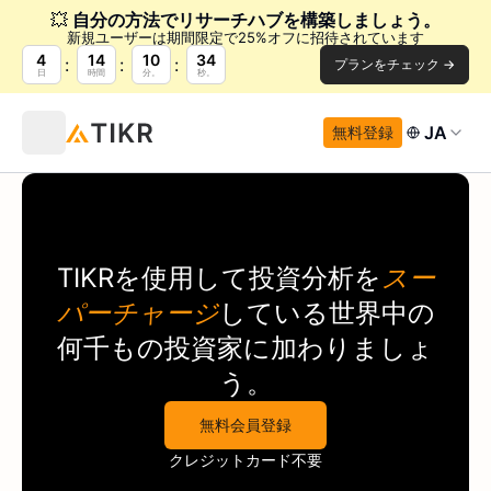
💥
自分の方法でリサーチハブを構築しましょう。
新規ユーザーは期間限定で25%オフに招待されています
4
14
10
34
プランをチェック →
日
時間
分。
秒。
JA
無料登録
TIKR
を使用して投資分析を
スー
パーチャージ
している世界中の
何千もの投資家に加わりましょ
う。
無料会員登録
クレジットカード不要