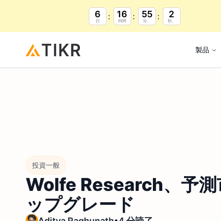
6
16
55
1
日
時間
分。
秒。
製品
投資一般
Wolfe Research
ップグレード
•
Aditya Raghunath
4 分読了