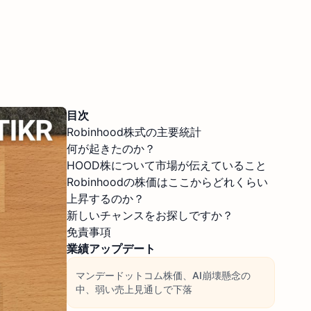
目次
Robinhood株式の主要統計
何が起きたのか？
HOOD株について市場が伝えていること
Robinhoodの株価はここからどれくらい
上昇するのか？
新しいチャンスをお探しですか？
免責事項
業績アップデート
マンデードットコム株価、AI崩壊懸念の
中、弱い売上見通しで下落