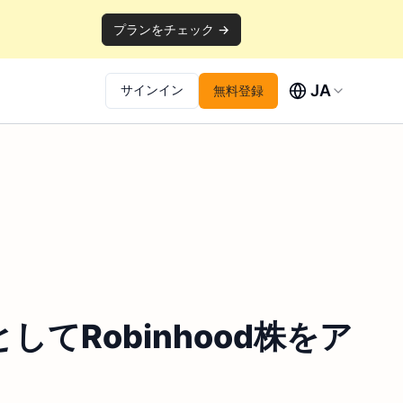
プランをチェック →
JA
サインイン
無料登録
してRobinhood株をア