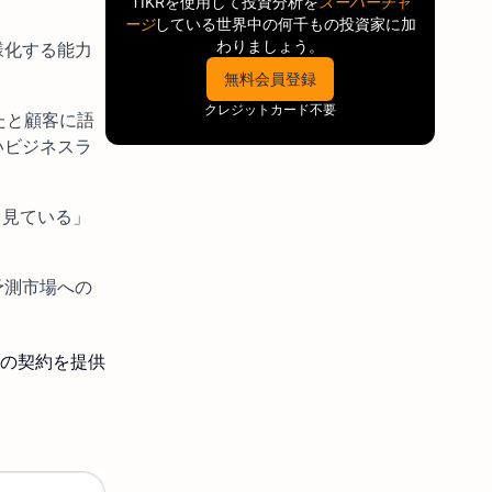
TIKR
を使用して投資分析を
スーパーチャ
ージ
している世界中の何千もの投資家に加
わりましょう。
様化する能力
無料会員登録
クレジットカード不要
たと顧客に語
いビジネスラ
と見ている」
予測市場への
上の契約を提供