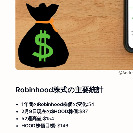
@Andre
Robinhood株式の
主要統計
1年間のRobinhood株価の変化:
54
2月9日現在の$HOOD株価:
$87
52週高値:
$154
HOOD株価目標:
$146