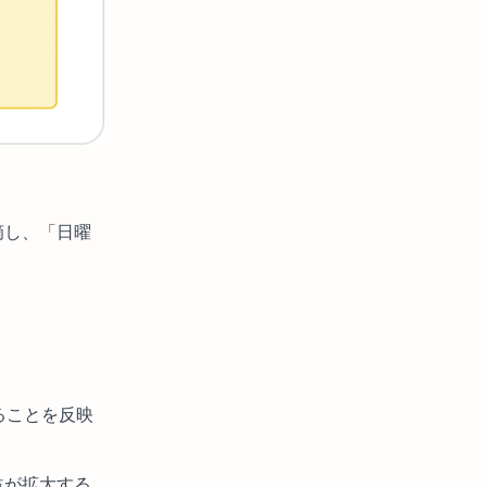
摘し、「日曜
ることを反映
益が拡大する