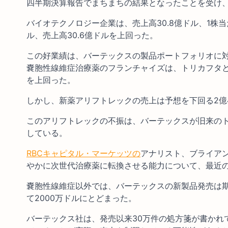
四半期決算報告でまちまちの結果となったことを受け
バイオテクノロジー企業は、売上高30.8億ドル、1株当
ル、売上高30.6億ドルを上回った。
この好業績は、バーテックスの製品ポートフォリオに
嚢胞性線維症治療薬のフランチャイズは、トリカフタとア
を上回った。
しかし、新薬アリフトレックの売上は予想を下回る2億4
このアリフトレックの不振は、バーテックスが旧来の
している。
RBCキャピタル・マーケッツの
アナリスト、ブライア
やかに次世代治療薬に転換させる能力について、最近
嚢胞性線維症以外では、バーテックスの新製品発売は期待
て2000万ドルにとどまった。
バーテックス社は、発売以来30万件の処方箋が書かれ