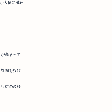
みが大幅に減速
念が高まって
に疑問を投げ
な収益の多様