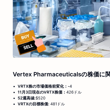
Vertex Pharmaceuticalsの株価
VRTX株の市場価格前変化：-
4
11月3日現在のVRTX株価：
426ドル
52週高値:
$520
VRTXの目標株価:
481ドル