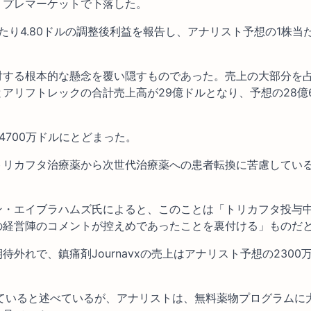
、プレマーケットで下落した。
たり4.80ドルの調整後利益を報告し、アナリスト予想の1株当たり
対する根本的な懸念を覆い隠すものであった。売上の大部分を
リフトレックの合計売上高が29億ドルとなり、予想の28億6
700万ドルにとどまった。
トリカフタ治療薬から次世代治療薬への患者転換に苦慮してい
ン・エイブラハムズ氏によると、このことは「トリカフタ投与
の経営陣のコメントが控えめであったことを裏付ける」ものだ
外れで、鎮痛剤Journavxの売上はアナリスト予想の2300
ていると述べているが、アナリストは、無料薬物プログラムに