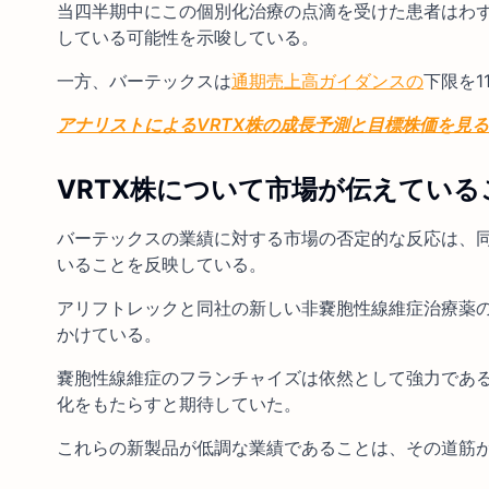
当四半期中にこの個別化治療の点滴を受けた患者はわず
している可能性を示唆している。
一方、バーテックスは
通期売上高ガイダンスの
下限を1
アナリストによるVRTX株の成長予測と目標株価を見
VRTX株について市場が伝えている
バーテックスの業績に対する市場の否定的な反応は、
いることを反映している。
アリフトレックと同社の新しい非嚢胞性線維症治療薬
かけている。
嚢胞性線維症のフランチャイズは依然として強力であ
化をもたらすと期待していた。
これらの新製品が低調な業績であることは、その道筋