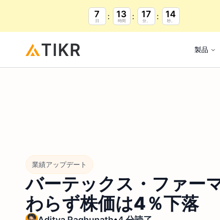
7
13
17
13
日
時間
分。
秒。
製品
業績アップデート
バーテックス・ファー
わらず株価は4％下落
•
Aditya Raghunath
4 分読了