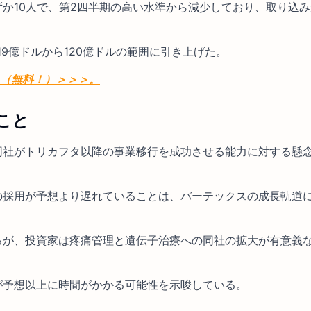
か10人で、第2四半期の高い水準から減少しており、取り込
19億ドルから120億ドルの範囲に引き上げた。
る（無料！）＞＞＞。
こと
同社がトリカフタ以降の事業移行を成功させる能力に対する懸
の採用が予想より遅れていることは、バーテックスの成長軌道
るが、投資家は疼痛管理と遺伝子治療への同社の拡大が有意義
が予想以上に時間がかかる可能性を示唆している。