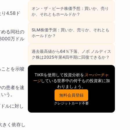
オン・ザ・ビーチ株価予想：買いか、売り
4.58ド
か、それともホールドか？
SLM株価予測：買いか、売りか、それとも
占める同社の
ホールドか？
000万ドル
過去最高値から64％下落、ノボ ノルディス
ク株は2025年第4四半期に回復できるか？
ることを示唆
TIKR
を使用して投資分析を
スーパーチャ
ージ
している世界中の何千もの投資家に加
わりましょう。
中の患者を速
という。
無料会員登録
クレジットカード不要
万ドルに対し
大きく依存し