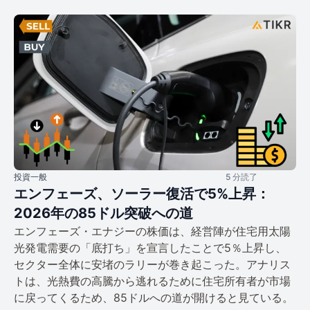
投資一般
5 分読了
エンフェーズ、ソーラー復活で5%上昇：
2026年の85ドル突破への道
エンフェーズ・エナジーの株価は、経営陣が住宅用太陽
光発電需要の「底打ち」を宣言したことで5％上昇し、
セクター全体に安堵のラリーが巻き起こった。アナリス
トは、光熱費の高騰から逃れるために住宅所有者が市場
に戻ってくるため、85ドルへの道が開けると見ている。