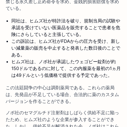
禁じる永久差し止め命令を求め、金銭的損害賠償を求め
ている。
同社は、ヒムズ社が特許法を破り、規制当局の試験や
承認を受けていない医薬品を販売することで患者を危
険にさらしていると主張している。
この訴訟は、ヒムズ社がFDAからの圧力を受け、新し
い減量薬の販売を中止すると発表した数日後のことで
ある。
ヒムズ社は、ノボ社が承認したウェゴビー錠剤が約
150ドルであるのに対して、この内服薬を最初の1ヵ月
は49ドルという低価格で提供する予定であった。
この法廷闘争の中心は調剤薬局である。これらの薬局
は、先発品が不足している場合、合法的に薬のカスタム
バージョンを作ることができる。
ノボ社のセマグルチド注射剤はしばらく供給不足に陥っ
たため、ヒムズ社のような企業が参入することができ
た。しかし、供給不足が解消された今、ノボ社はこれら