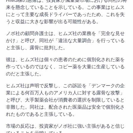
HIMS株の急落は、投資家が減量薬市場における同社の将
来を懸念していることを示している。この事業はヒムス
にとって主要な成長ドライバーであったため、これを失
うと収益に大きな影響が出る可能性がある。
ノボ社の顧問弁護士は、ヒムズ社の業務を「完全な見せ
かけ」と呼び、同社が「違法な大量調合」を行っている
と主張し、露骨に批判した。
彼は、ヒムズ社は個々の患者のために個別化された薬を
作っているのではなく、コピー薬を大量に生産している
のだと主張した。
ヒムズ社は声明で反撃し、この訴訟を「デンマークの企
業による何百万人ものアメリカ人に対する露骨な攻撃」
と呼び、大手製薬会社が消費者の選択を制限していると
非難した。同社は、配合された医薬品は安全で個別化さ
れたものであると主張している。
市場の反応は、投資家がノボ社に強い主張があると信じ