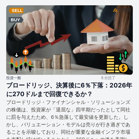
投資一般
5 分読了
ブロードリッジ、決算後に6％下落：2026年
に270ドルまで回復できるか？
ブロードリッジ・ファイナンシャル・ソリューションズ
の株価は、投資家が「退屈な」四半期だったとして同社
に罰を与えたため、6％急落して最安値を更新した。し
かし、バリュエーション・モデルは売りが行き過ぎであ
ることを示唆しており、同社が重要な金融インフラ市場