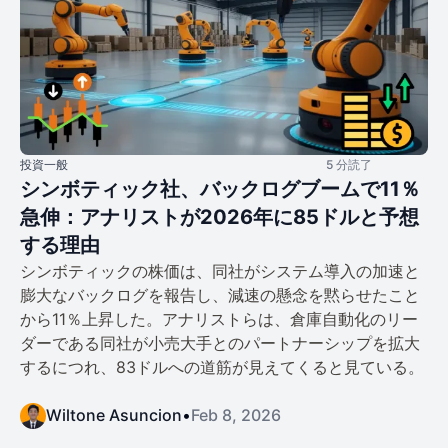
投資一般
5 分読了
シンボティック社、バックログブームで11％
急伸：アナリストが2026年に85ドルと予想
する理由
シンボティックの株価は、同社がシステム導入の加速と
膨大なバックログを報告し、減速の懸念を黙らせたこと
から11％上昇した。アナリストらは、倉庫自動化のリー
ダーである同社が小売大手とのパートナーシップを拡大
するにつれ、83ドルへの道筋が見えてくると見ている。
Wiltone Asuncion
•
Feb 8, 2026