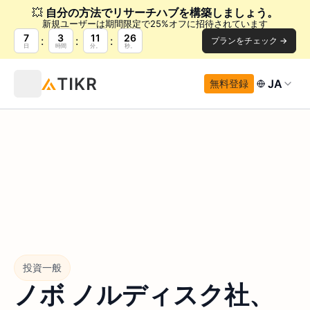
💥
自分の方法でリサーチハブを構築しましょう。
新規ユーザーは期間限定で25%オフに招待されています
7
3
11
25
プランをチェック →
日
時間
分。
秒。
JA
無料登録
投資一般
ノボ ノルディスク社、