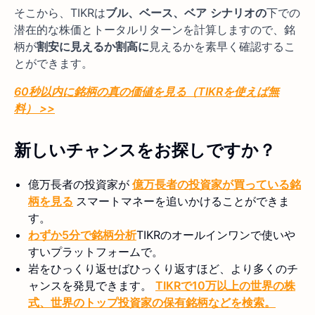
そこから、TIKRは
ブル、ベース、ベア
シナリオの
下での
潜在的な株価とトータルリターンを計算しますので、銘
柄が
割安に見えるか割高に
見えるかを素早く確認するこ
とができます。
60秒以内に銘柄の真の価値を見る（TIKRを使えば無
料） >>
新しいチャンスをお探しですか？
億万長者の投資家が
億万長者の投資家が買っている銘
柄を見る
スマートマネーを追いかけることができま
す。
わずか5分で銘柄分析
TIKRのオールインワンで使いや
すいプラットフォームで。
岩をひっくり返せばひっくり返すほど、より多くのチ
ャンスを発見できます。
TIKRで10万以上の世界の株
式、世界のトップ投資家の保有銘柄などを検索。