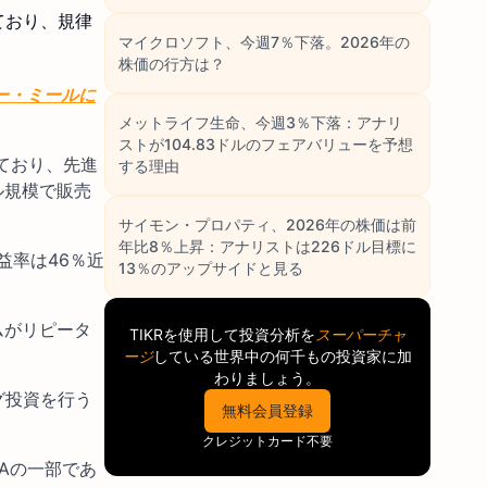
ており、規律
マイクロソフト、今週7％下落。2026年の
株価の行方は？
ー・ミールに
メットライフ生命、今週3％下落：アナリ
ストが104.83ドルのフェアバリューを予想
ており、先進
する理由
ル規模で販売
サイモン・プロパティ、2026年の株価は前
年比8％上昇：アナリストは226ドル目標に
益率は46％近
13％のアップサイドと見る
ムがリピータ
TIKR
を使用して投資分析を
スーパーチャ
ージ
している世界中の何千もの投資家に加
わりましょう。
グ投資を行う
無料会員登録
クレジットカード不要
Aの一部であ