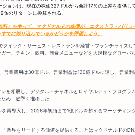
ションは、現在の株価327ドルから合計17％の上昇を提供し
率9％のリターンに換算される。
無料）を使って、
マクドナルドの株価が
、エクストラ・バリュ
をすでに織り込んでいるかどうかを評価しよう。
でクイック・サービス・レストランを経営・フランチャイズし
ーガー、チキン、飲料、朝食メニューなどを大規模なグローバ
ル、営業費用は30億ドル、営業利益は120億ドルに達し、営業利
フレを相殺し、デジタル・チャネルとロイヤルティ・プログラ
たため、底堅く推移した。
ルを再導入し、2026年初頭まで1億ドルを超えるマーケティン
、「業界をリードする価値を提供することはマクドナルドのDN