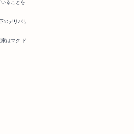
ていることを
下のデリバリ
資家はマク ド