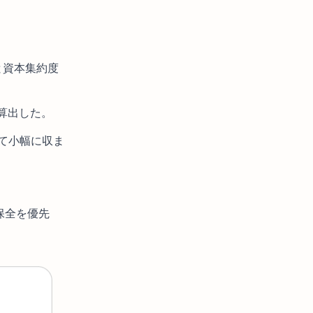
と資本集約度
を算出した。
て小幅に収ま
保全を優先