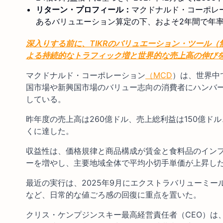
リターン・プロフィール：
マクドナルド・コーポレー
あるバリュエーション算定の下、およそ2年間で年
深入りする前に、TIKRのバリュエーション・ツール（
よる持続的なトラフィック増と世界的な売上高の伸び
マクドナルド・コーポレーション
（MCD
）は、世界中
国市場や新興国市場のバリュー志向の消費者にハンバ
している。
昨年度の売上高は260億ドル、売上総利益は150億ド
くに達した。
収益性は、価格規律と商品構成が賃金と食料品のイン
ーを増やし、主要地域全体で平均小切手単価が上昇し
最近の実行は、2025年9月にエクストラバリューミー
など、日常的な値ごろ感の回復に重点を置いた。
クリス・ケンプジンスキー最高経営責任者（CEO）は