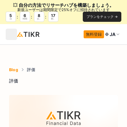
💥
自分の方法でリサーチハブを構築しましょう。
新規ユーザーは期間限定で25%オフに招待されています
5
6
8
16
プランをチェック →
日
時間
分。
秒。
JA
無料登録
Blog
評価
評価