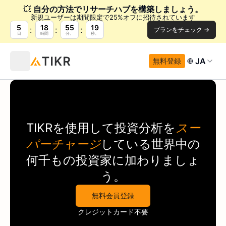
💥
自分の方法でリサーチハブを構築しましょう。
新規ユーザーは期間限定で25%オフに招待されています
5
18
55
19
プランをチェック →
日
時間
分。
秒。
JA
無料登録
TIKR
を使用して投資分析を
スー
パーチャージ
している世界中の
何千もの投資家に加わりましょ
う。
無料会員登録
クレジットカード不要