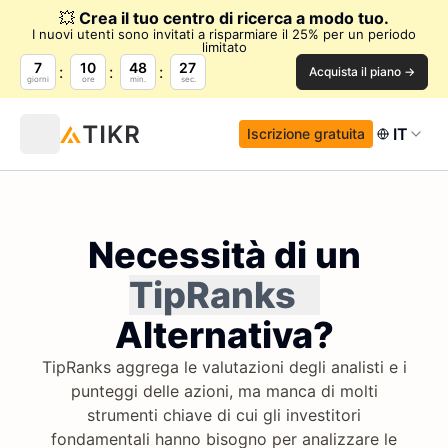
💥
Crea il tuo centro di ricerca a modo tuo.
I nuovi utenti sono invitati a risparmiare il 25% per un periodo
limitato
7
10
48
26
Acquista il piano →
giorni
ore
min.
sec.
IT
Iscrizione gratuita
Necessità di un
TipRanks
Alternativa?
TipRanks aggrega le valutazioni degli analisti e i
punteggi delle azioni, ma manca di molti
strumenti chiave di cui gli investitori
fondamentali hanno bisogno per analizzare le