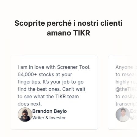
Scoprite perché i nostri clienti
amano TIKR
I am in love with Screener Tool.
Anyone lookin
64,000+ stocks at your
to research th
fingertips. It’s your job to go
highly recomm
find the best ones. Can’t wait
@theTIKR, an 
to see what the TIKR team
to easily acces
does next.
transcripts, a
Brandon Beylo
Edwin 
Writer & Investor
@StockJ