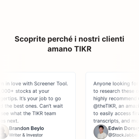
Scoprite perché i nostri clienti
amano TIKR
n love with Screener Tool.
Anyone looking for a p
+ stocks at your
to research these compa
ips. It’s your job to go
highly recommend usin
he best ones. Can’t wait
@theTIKR, an amazing 
 what the TIKR team
to easily access financi
ext.
transcripts, and more.
Brandon Beylo
Edwin Dorsey
Writer & Investor
@StockJabber