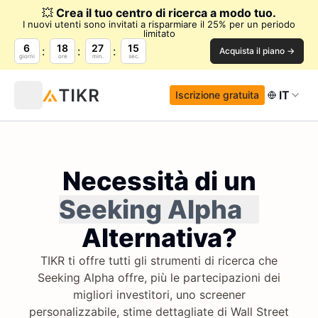
💥
Crea il tuo centro di ricerca a modo tuo.
I nuovi utenti sono invitati a risparmiare il 25% per un periodo
limitato
6
18
27
14
Acquista il piano →
giorni
ore
min.
sec.
IT
Iscrizione gratuita
Necessità di un
Seeking Alpha
Alternativa?
TIKR ti offre tutti gli strumenti di ricerca che
Seeking Alpha offre, più le partecipazioni dei
migliori investitori, uno screener
personalizzabile, stime dettagliate di Wall Street