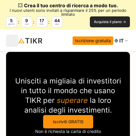
💥
Crea il tuo centro di ricerca a modo tuo.
I nuovi utenti sono invitati a risparmiare il 25% per un periodo
limitato
5
9
17
44
Acquista il piano →
giorni
ore
min.
sec.
IT
Iscrizione gratuita
Unisciti a migliaia di investitori
in tutto il mondo che usano
TIKR
per
superare
la loro
analisi degli investimenti.
Iscriviti GRATIS
Non è richiesta la carta di credito