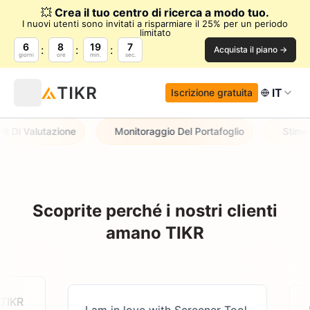
💥
Crea il tuo centro di ricerca a modo tuo.
I nuovi utenti sono invitati a risparmiare il 25% per un periodo
limitato
6
8
19
7
Acquista il piano →
giorni
ore
min.
sec.
IT
Iscrizione gratuita
 Di Valutazione
Monitoraggio Del Portafoglio
Stime Ag
Scoprite perché i nostri clienti
amano TIKR
TIKR