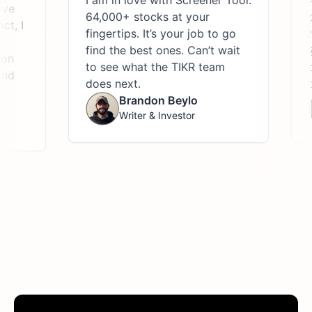
I am in love with Screener Tool.
A
ve
64,000+ stocks at your
t
t, I
fingertips. It’s your job to go
h
find the best ones. Can’t wait
@
on
to see what the TIKR team
t
nd
does next.
t
Brandon Beylo
Writer & Investor