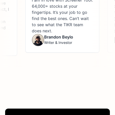
I am in love with Screener Tool.
A
ve
64,000+ stocks at your
t
t, I
fingertips. It’s your job to go
h
find the best ones. Can’t wait
@
on
to see what the TIKR team
t
nd
does next.
t
Brandon Beylo
Writer & Investor