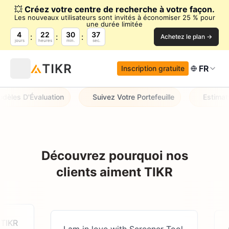
💥
Créez votre centre de recherche à votre façon.
Les nouveaux utilisateurs sont invités à économiser 25 % pour
une durée limitée
4
22
30
37
Achetez le plan →
jours
heures
min.
sec.
FR
Inscription gratuite
les D'Évaluation
Suivez Votre Portefeuille
Estimatio
Découvrez pourquoi nos
clients aiment TIKR
TIKR