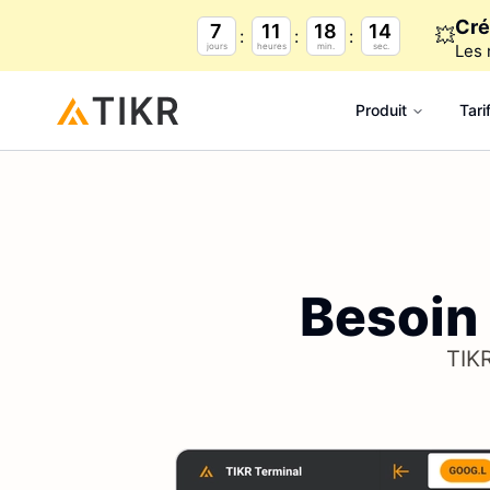
Cré
7
11
18
13
💥
jours
heures
min.
sec.
Les 
Produit
Tari
Besoin
TIKR