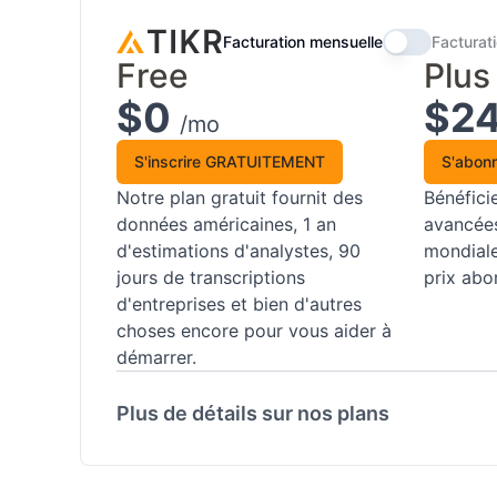
Facturation mensuelle
Facturat
Free
Plus
$0
$2
/mo
S'inscrire GRATUITEMENT
S'abon
Notre plan gratuit fournit des
Bénéfici
données américaines, 1 an
avancées
d'estimations d'analystes, 90
mondiale
jours de transcriptions
prix abo
d'entreprises et bien d'autres
choses encore pour vous aider à
démarrer.
Plus de détails sur nos plans