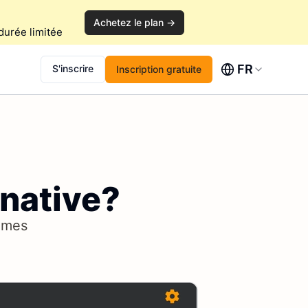
Achetez le plan →
durée limitée
FR
S'inscrire
Inscription gratuite
native?
mêmes