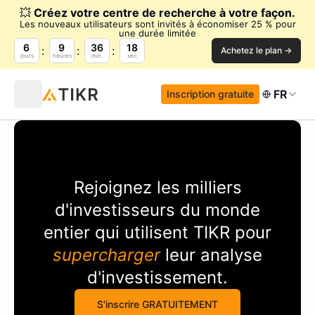
💥
Créez votre centre de recherche à votre façon.
Les nouveaux utilisateurs sont invités à économiser 25 % pour
une durée limitée
6
9
36
18
Achetez le plan →
jours
heures
min.
sec.
FR
Inscription gratuite
Rejoignez les milliers
d'investisseurs du monde
entier qui utilisent
TIKR
pour
supercharger
leur analyse
d'investissement.
S'inscrire GRATUITEMENT