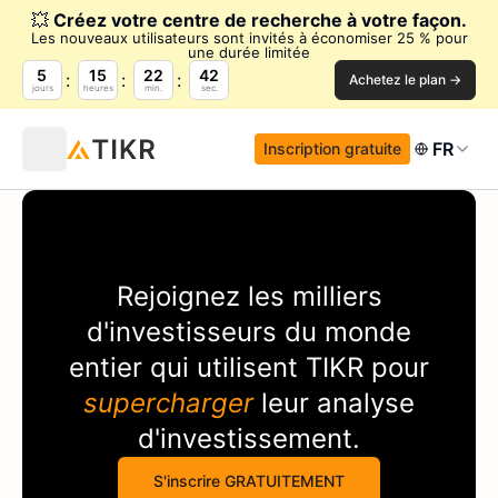
💥
Créez votre centre de recherche à votre façon.
Les nouveaux utilisateurs sont invités à économiser 25 % pour
une durée limitée
5
15
22
41
Achetez le plan →
jours
heures
min.
sec.
FR
Inscription gratuite
Rejoignez les milliers
d'investisseurs du monde
entier qui utilisent
TIKR
pour
supercharger
leur analyse
d'investissement.
S'inscrire GRATUITEMENT