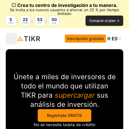
💥
Crea tu centro de investigación a tu manera.
Se invita a los nuevos usuarios a ahorrar un 25 % por tiempo
limitado
5
22
53
49
Comprar el plan →
días
horas
min.
seg.
ES
Inscripción gratuita
Únete a miles de inversores de
todo el mundo que utilizan
TIKR
para
supercargar
sus
análisis de inversión.
Regístrate GRATIS
No se necesita tarjeta de crédito