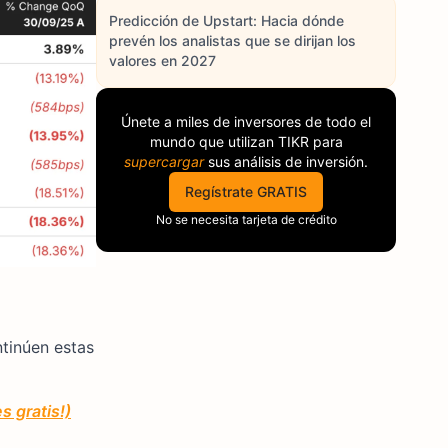
Predicción de Upstart: Hacia dónde
prevén los analistas que se dirijan los
valores en 2027
Únete a miles de inversores de todo el
mundo que utilizan
TIKR
para
supercargar
sus análisis de inversión.
Regístrate GRATIS
No se necesita tarjeta de crédito
ntinúen estas
s gratis!)