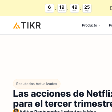
6
19
49
23

días
horas
min.
seg.
Producto
P
Resultados Actualizados
Las acciones de Netfli
para el tercer trimestr
•
Aditya Raghunath
4 minutos leídos