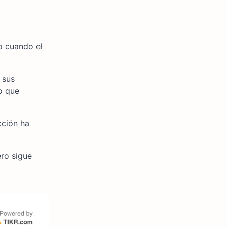
o cuando el
 sus
lo que
cción ha
ero sigue