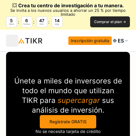
💥
Crea tu centro de investigación a tu manera.
Se invita a los nuevos usuarios a ahorrar un 25 % por tiempo
limitado
5
6
47
14
Comprar el plan →
días
horas
min.
seg.
ES
Inscripción gratuita
Únete a miles de inversores de
todo el mundo que utilizan
TIKR
para
supercargar
sus
análisis de inversión.
Regístrate GRATIS
No se necesita tarjeta de crédito