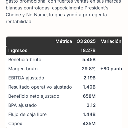
gasto promocional con fuertes ventas en sus marcas
blancas controladas, especialmente President's
Choice y No Name, lo que ayudó a proteger la
rentabilidad.
Métrica
Q3 2025
Variación in
Ingresos
18.27B
Beneficio bruto
5.45B
Margen bruto
29.8%
+80 puntos 
EBITDA ajustado
2.19B
Resultado operativo ajustado
1.40B
Beneficio neto ajustado
658M
BPA ajustado
2.12
Flujo de caja libre
1.44B
Capex
435M