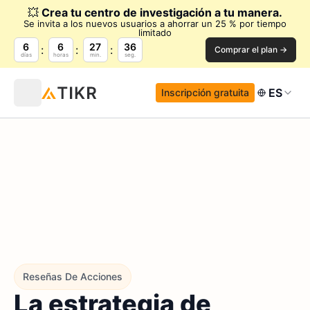
💥
Crea tu centro de investigación a tu manera.
Se invita a los nuevos usuarios a ahorrar un 25 % por tiempo
limitado
6
6
27
35
Comprar el plan →
días
horas
min.
seg.
ES
Inscripción gratuita
Reseñas De Acciones
La estrategia de