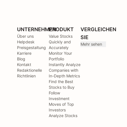
UNTERNEHMEN
PRODUKT
VERGLEICHEN
Über uns
Value Stocks
SIE
Helpdesk
Quickly and
Mehr sehen
Preisgestaltung
Accurately
Karriere
Monitor Your
Blog
Portfolio
Kontakt
Instantly Analyze
Redaktionelle
Companies with
Richtlinien
In-Depth Metrics
Find the Best
Stocks to Buy
Follow
Investment
Moves of Top
Investors
Analyze Stocks