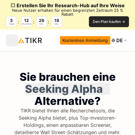
💥
Erstellen Sie Ihr Research-Hub auf Ihre Weise
Neue Nutzer erhalten für einen begrenzten Zeitraum 25 %
Rabatt
3
12
26
18
Den Plan kaufen →
Tage
Stunden
min.
sec.
DE
Kostenlose Anmeldung
Sie brauchen eine
Seeking Alpha
Alternative?
TIKR bietet Ihnen alle Recherchetools, die
Seeking Alpha bietet, plus Top-Investoren-
Holdings, einen anpassbaren Screener,
detaillierte Wall Street-Schätzungen und mehr.