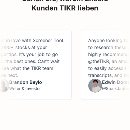
Kunden TIKR lieben
 love with Screener Tool.
Anyone looking for a pl
+ stocks at your
to research these compa
ps. It’s your job to go
highly recommend usin
e best ones. Can’t wait
@theTIKR, an amazing p
what the TIKR team
to easily access financia
xt.
transcripts, and more.
Brandon Beylo
Edwin Dorsey
riter & Investor
@StockJabber