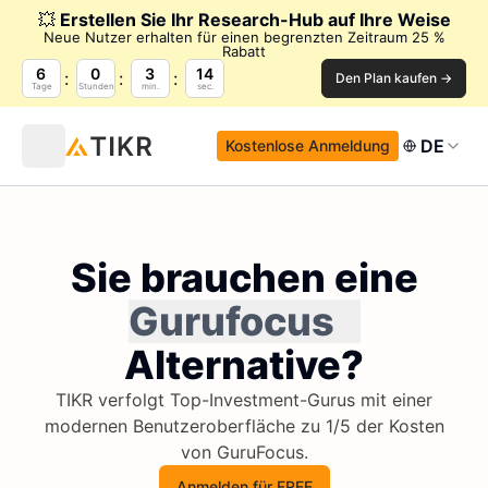
💥
Erstellen Sie Ihr Research-Hub auf Ihre Weise
Neue Nutzer erhalten für einen begrenzten Zeitraum 25 %
Rabatt
6
0
3
14
Den Plan kaufen →
Tage
Stunden
min.
sec.
DE
Kostenlose Anmeldung
Sie brauchen eine
Gurufocus
Alternative?
TIKR verfolgt Top-Investment-Gurus mit einer
modernen Benutzeroberfläche zu 1/5 der Kosten
von GuruFocus.
Anmelden für FREE