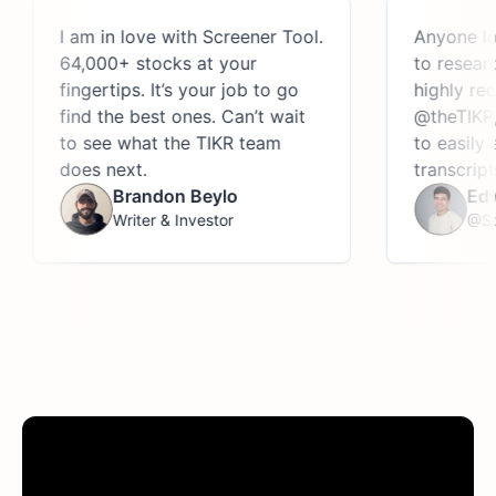
I am in love with Screener Tool.
Anyone looking
64,000+ stocks at your
to research th
fingertips. It’s your job to go
highly recomm
find the best ones. Can’t wait
@theTIKR, an 
to see what the TIKR team
to easily acces
does next.
transcripts, an
Brandon Beylo
Edwin D
Writer & Investor
@StockJa