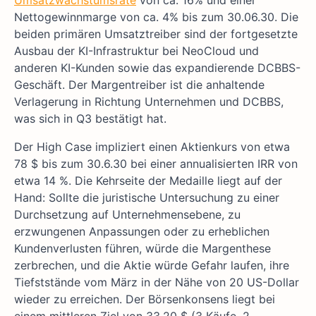
Nettogewinnmarge von ca. 4% bis zum 30.06.30. Die
beiden primären Umsatztreiber sind der fortgesetzte
Ausbau der KI-Infrastruktur bei NeoCloud und
anderen KI-Kunden sowie das expandierende DCBBS-
Geschäft. Der Margentreiber ist die anhaltende
Verlagerung in Richtung Unternehmen und DCBBS,
was sich in Q3 bestätigt hat.
Der High Case impliziert einen Aktienkurs von etwa
78 $ bis zum 30.6.30 bei einer annualisierten IRR von
etwa 14 %. Die Kehrseite der Medaille liegt auf der
Hand: Sollte die juristische Untersuchung zu einer
Durchsetzung auf Unternehmensebene, zu
erzwungenen Anpassungen oder zu erheblichen
Kundenverlusten führen, würde die Margenthese
zerbrechen, und die Aktie würde Gefahr laufen, ihre
Tiefststände vom März in der Nähe von 20 US-Dollar
wieder zu erreichen. Der Börsenkonsens liegt bei
einem mittleren Ziel von 33,20 $ (3 Käufe, 2