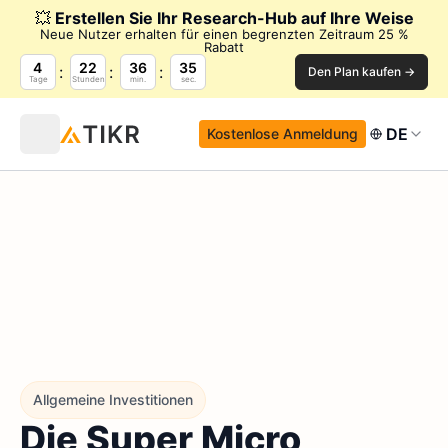
💥
Erstellen Sie Ihr Research-Hub auf Ihre Weise
Neue Nutzer erhalten für einen begrenzten Zeitraum 25 %
Rabatt
4
22
36
34
Den Plan kaufen →
Tage
Stunden
min.
sec.
DE
Kostenlose Anmeldung
Allgemeine Investitionen
Die Super Micro