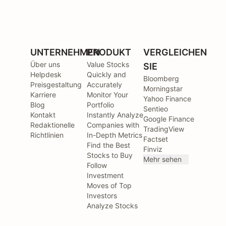
UNTERNEHMEN
PRODUKT
VERGLEICHEN
Über uns
Value Stocks
SIE
Helpdesk
Quickly and
Bloomberg
Preisgestaltung
Accurately
Morningstar
Karriere
Monitor Your
Yahoo Finance
Blog
Portfolio
Sentieo
Kontakt
Instantly Analyze
Google Finance
Redaktionelle
Companies with
TradingView
Richtlinien
In-Depth Metrics
Factset
Find the Best
Finviz
Stocks to Buy
Mehr sehen
Follow
Investment
Moves of Top
Investors
Analyze Stocks