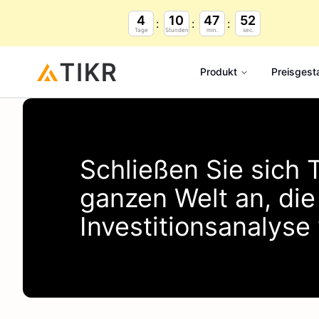
4
10
47
51
Tage
Stunden
min.
sec.
Produkt
Preisgest
Schließen Sie sich
ganzen Welt an, di
Investitionsanalys