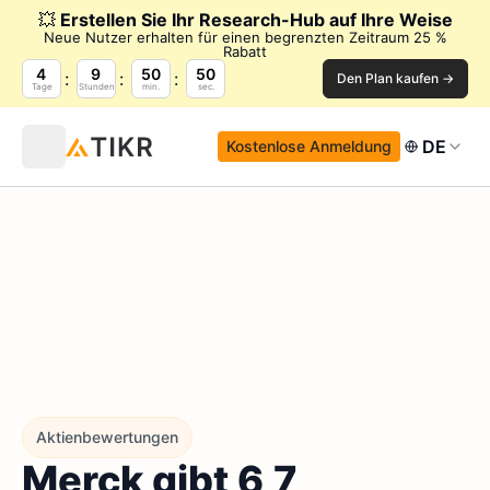
💥
Erstellen Sie Ihr Research-Hub auf Ihre Weise
Neue Nutzer erhalten für einen begrenzten Zeitraum 25 %
Rabatt
4
9
50
48
Den Plan kaufen →
Tage
Stunden
min.
sec.
DE
Kostenlose Anmeldung
Aktienbewertungen
Merck gibt 6,7