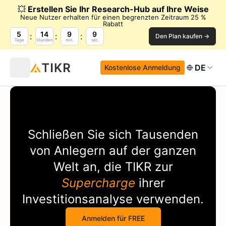
💥
Erstellen Sie Ihr Research-Hub auf Ihre Weise
Neue Nutzer erhalten für einen begrenzten Zeitraum 25 %
Rabatt
5
14
9
9
Den Plan kaufen →
Tage
Stunden
min.
sec.
DE
Kostenlose Anmeldung
Schließen Sie sich Tausenden
von Anlegern auf der ganzen
Welt an, die
TIKR
zur
Supercharge
ihrer
Investitionsanalyse verwenden.
Anmelden für FREE