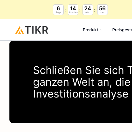
6
14
24
56
Tage
Stunden
min.
sec.
Produkt
Preisgest
Schließen Sie sich
ganzen Welt an, di
Investitionsanalys