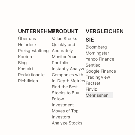
UNTERNEHMEN
PRODUKT
VERGLEICHEN
Über uns
Value Stocks
SIE
Helpdesk
Quickly and
Bloomberg
Preisgestaltung
Accurately
Morningstar
Karriere
Monitor Your
Yahoo Finance
Blog
Portfolio
Sentieo
Kontakt
Instantly Analyze
Google Finance
Redaktionelle
Companies with
TradingView
Richtlinien
In-Depth Metrics
Factset
Find the Best
Finviz
Stocks to Buy
Mehr sehen
Follow
Investment
Moves of Top
Investors
Analyze Stocks